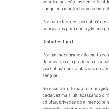
penetre nas células sem dificuld
sanqüinea mantenha-se constante
Por outro lado, as ‘portinhas’ da
adequados para que a glicose po
Diabetes tipo I
.
Por um mecanismo não muito conh
danificadas e a produção de insu
‘portinhas’ das células não se a
sangue.
Se esse defeito não for corrigi
cada vez mais, ultrapassando o ní
células, privadas do alimento prin
obrigadas a obter energia a parti