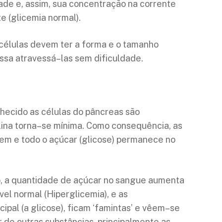
ade e, assim, sua concentração na corrente
 (glicemia normal).
s células devem ter a forma e o tamanho
ssa atravessá–las sem dificuldade.
ecido as células do pâncreas são
lina torna–se mínima. Como consequência, as
brem e todo o açúcar (glicose) permanece no
do, a quantidade de açúcar no sangue aumenta
vel normal (Hiperglicemia), e as
cipal (a glicose), ficam ‘famintas’ e vêem–se
r de outras substâncias, principalmente as