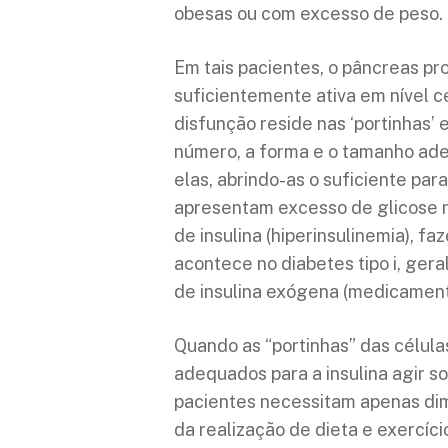
obesas ou com excesso de peso.
Em tais pacientes, o pâncreas pr
suficientemente ativa em nível ce
disfunção reside nas ‘portinhas’
número, a forma e o tamanho adeq
elas, abrindo-as o suficiente par
apresentam excesso de glicose 
de insulina (hiperinsulinemia), f
acontece no diabetes tipo i, ger
de insulina exógena (medicament
Quando as “portinhas” das célula
adequados para a insulina agir s
pacientes necessitam apenas dimin
da realização de dieta e exercíci