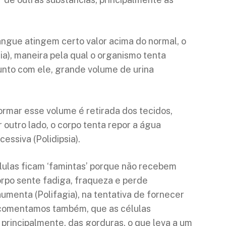
angue atingem certo valor acima do normal, o
ia), maneira pela qual o organismo tenta
junto com ele, grande volume de urina
formar esse volume é retirada dos tecidos,
 outro lado, o corpo tenta repor a água
essiva (Polidipsia).
élulas ficam ‘famintas’ porque não recebem
orpo sente fadiga, fraqueza e perde
aumenta (Polifagia), na tentativa de fornecer
 comentamos também, que as células
, principalmente, das gorduras, o que leva a um