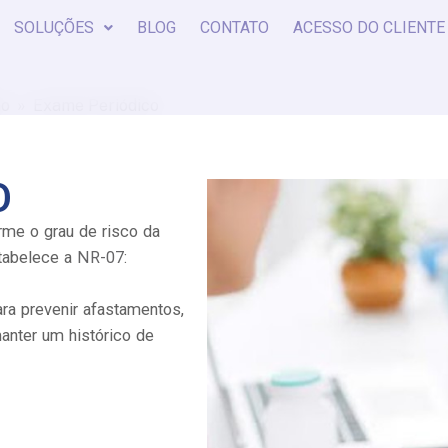
SOLUÇÕES
BLOG
CONTATO
ACESSO DO CLIENTE
»
ho
Exame Periódico
O
rme o grau de risco da
stabelece a
NR-07
:
ra prevenir afastamentos,
manter um histórico de