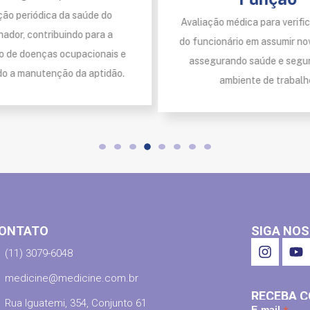
ção periódica da saúde do
Avaliação médica para verifi
hador, contribuindo para a
do funcionário em assumir no
o de doenças ocupacionais e
assegurando saúde e segu
do a manutenção da aptidão.
ambiente de trabalh
ONTATO
SIGA NOS
(11) 3079-6048
medicine@medicine.com.br
RECEBA C
Rua Iguatemi, 354, Conjunto 61
E-mail