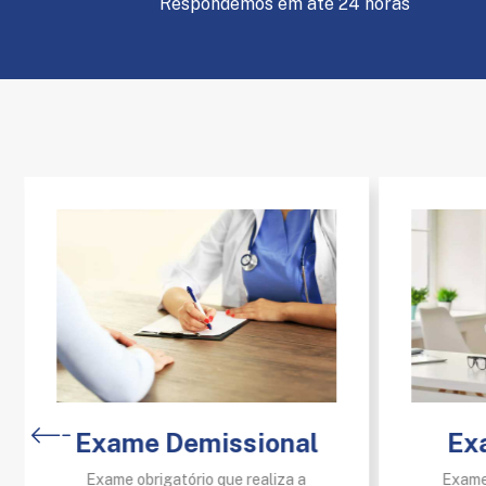
Respondemos em até 24 horas
Exame Demissional
Ex
Exame obrigatório que realiza a
Exame 